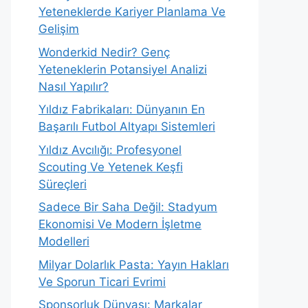
Yeteneklerde Kariyer Planlama Ve
Gelişim
Wonderkid Nedir? Genç
Yeteneklerin Potansiyel Analizi
Nasıl Yapılır?
Yıldız Fabrikaları: Dünyanın En
Başarılı Futbol Altyapı Sistemleri
Yıldız Avcılığı: Profesyonel
Scouting Ve Yetenek Keşfi
Süreçleri
Sadece Bir Saha Değil: Stadyum
Ekonomisi Ve Modern İşletme
Modelleri
Milyar Dolarlık Pasta: Yayın Hakları
Ve Sporun Ticari Evrimi
Sponsorluk Dünyası: Markalar