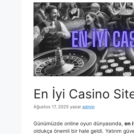
En İyi Casino Site
Ağustos 17, 2025
yazar
admin
Günümüzde online oyun dünyasında,
en i
oldukça önemli bir hale geldi. Yatırım güve