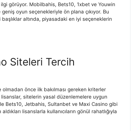
k ilgi görüyor. Mobilbahis, Bets10, 1xbet ve Youwin
ve geniş oyun seçenekleriyle ön plana çıkıyor. Bu
 başlıklar altında, piyasadaki en iyi seçeneklerin
 Siteleri Tercih
e olmadan önce ilk bakılması gereken kriterler
en lisanslar, sitelerin yasal düzenlemelere uygun
ikle Bets10, Jetbahis, Sultanbet ve Maxi Casino gibi
ldıkları lisanslarla kullanıcıların gönül rahatlığıyla