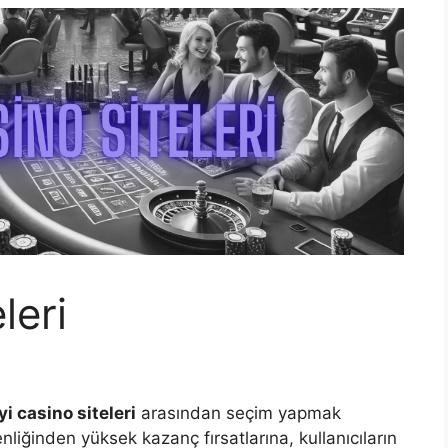
leri
yi casino siteleri
arasından seçim yapmak
nliğinden yüksek kazanç fırsatlarına, kullanıcıların