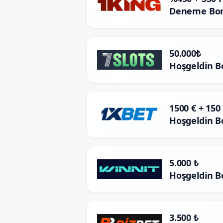
Deneme Bo
50.000₺
Hoşgeldin 
1500 € + 150
Hoşgeldin 
5.000 ₺
Hoşgeldin 
3.500 ₺