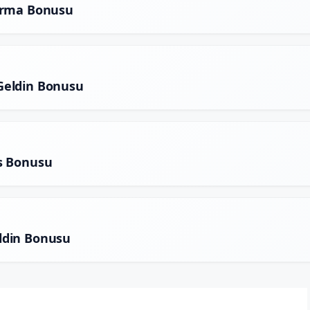
tırma Bonusu
Geldin Bonusu
is Bonusu
ldin Bonusu