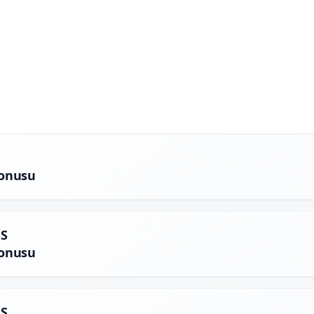
Bonusu
FS
Bonusu
FS