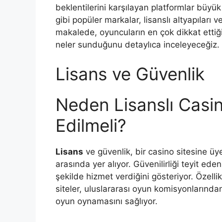
beklentilerini karşılayan platformlar büyü
gibi popüler markalar, lisanslı altyapıları 
makalede, oyuncuların en çok dikkat ettiği
neler sunduğunu detaylıca inceleyeceğiz.
Lisans ve Güvenlik
Neden Lisanslı Casino
Edilmeli?
Lisans
ve güvenlik, bir casino sitesine üy
arasında yer alıyor. Güvenilirliği teyit ed
şekilde hizmet verdiğini gösteriyor. Özell
siteler, uluslararası oyun komisyonlarından a
oyun oynamasını sağlıyor.