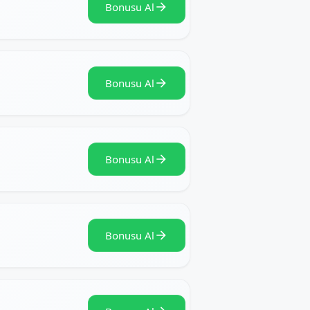
Bonusu Al
Bonusu Al
Bonusu Al
Bonusu Al