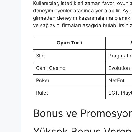
Kullanıcılar, istedikleri zaman favori oyunla
deneyimleyenler arasında yer alabilir. Ayrı
girmeden deneyim kazanmalarına olanak sa
ve sağlayıcı firmaları aşağıda bulabilirsiniz
Oyun Türü
Slot
Pragmatic
Canlı Casino
Evolution
Poker
NetEnt
Rulet
EGT, Play
Bonus ve Promosyon
Yüksek Bonus Veren 