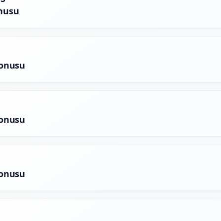
nusu
Bonusu
Bonusu
Bonusu