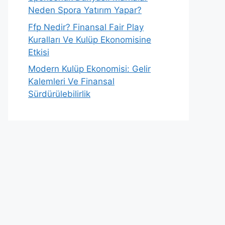
Neden Spora Yatırım Yapar?
Ffp Nedir? Finansal Fair Play
Kuralları Ve Kulüp Ekonomisine
Etkisi
Modern Kulüp Ekonomisi: Gelir
Kalemleri Ve Finansal
Sürdürülebilirlik