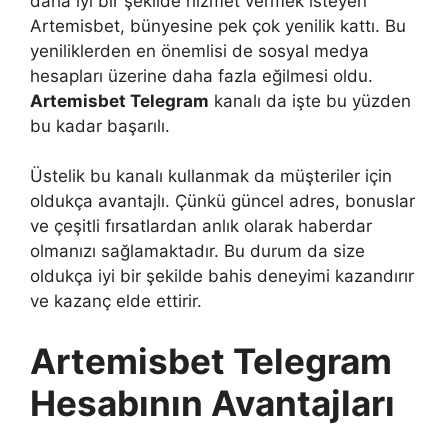
daha iyi bir şekilde hizmet vermek isteyen
Artemisbet, bünyesine pek çok yenilik kattı. Bu
yeniliklerden en önemlisi de sosyal medya
hesapları üzerine daha fazla eğilmesi oldu.
Artemisbet Telegram
kanalı da işte bu yüzden
bu kadar başarılı.
Üstelik bu kanalı kullanmak da müşteriler için
oldukça avantajlı. Çünkü güncel adres, bonuslar
ve çeşitli fırsatlardan anlık olarak haberdar
olmanızı sağlamaktadır. Bu durum da size
oldukça iyi bir şekilde bahis deneyimi kazandırır
ve kazanç elde ettirir.
Artemisbet
Telegram
Hesabının Avantajları