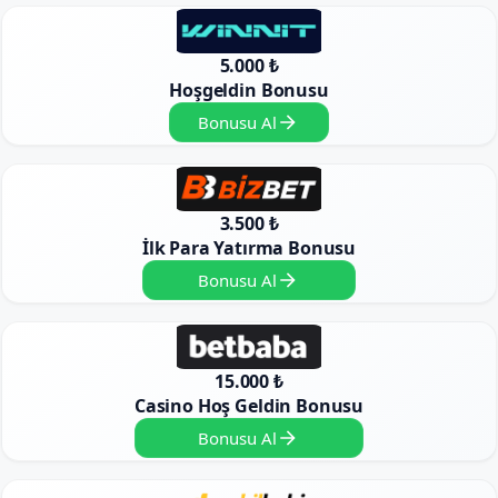
5.000 ₺
Hoşgeldin Bonusu
Bonusu Al
3.500 ₺
İlk Para Yatırma Bonusu
Bonusu Al
15.000 ₺
Casino Hoş Geldin Bonusu
Bonusu Al