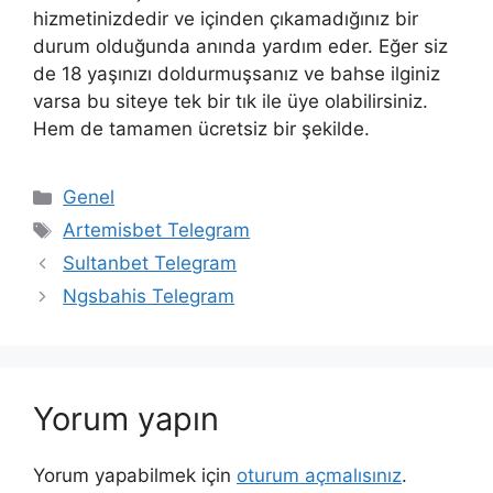
hizmetinizdedir ve içinden çıkamadığınız bir
durum olduğunda anında yardım eder. Eğer siz
de 18 yaşınızı doldurmuşsanız ve bahse ilginiz
varsa bu siteye tek bir tık ile üye olabilirsiniz.
Hem de tamamen ücretsiz bir şekilde.
Kategoriler
Genel
Etiketler
Artemisbet Telegram
Sultanbet Telegram
Ngsbahis Telegram
Yorum yapın
Yorum yapabilmek için
oturum açmalısınız
.