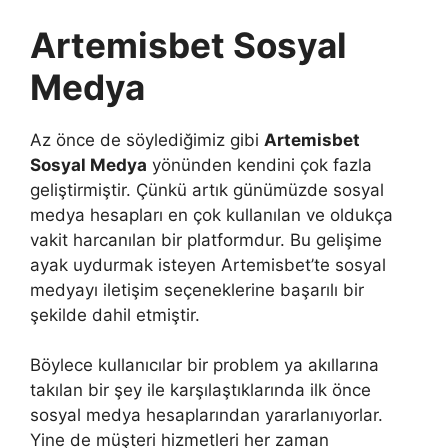
Artemisbet Sosyal
Medya
Az önce de söylediğimiz gibi
Artemisbet
Sosyal Medya
yönünden kendini çok fazla
geliştirmiştir. Çünkü artık günümüzde sosyal
medya hesapları en çok kullanılan ve oldukça
vakit harcanılan bir platformdur. Bu gelişime
ayak uydurmak isteyen Artemisbet’te sosyal
medyayı iletişim seçeneklerine başarılı bir
şekilde dahil etmiştir.
Böylece kullanıcılar bir problem ya akıllarına
takılan bir şey ile karşılaştıklarında ilk önce
sosyal medya hesaplarından yararlanıyorlar.
Yine de müşteri hizmetleri her zaman