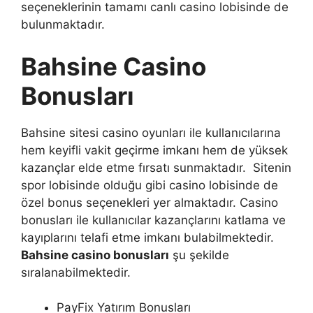
seçeneklerinin tamamı canlı casino lobisinde de
bulunmaktadır.
Bahsine Casino
Bonusları
Bahsine sitesi casino oyunları ile kullanıcılarına
hem keyifli vakit geçirme imkanı hem de yüksek
kazançlar elde etme fırsatı sunmaktadır. Sitenin
spor lobisinde olduğu gibi casino lobisinde de
özel bonus seçenekleri yer almaktadır. Casino
bonusları ile kullanıcılar kazançlarını katlama ve
kayıplarını telafi etme imkanı bulabilmektedir.
Bahsine casino bonusları
şu şekilde
sıralanabilmektedir.
PayFix Yatırım Bonusları