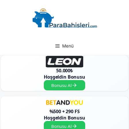
İçeriğe
atla
Menü
50.000₺
Hoşgeldin Bonusu
Bonusu Al
%500 + 290 FS
Hoşgeldin Bonusu
Bonusu Al