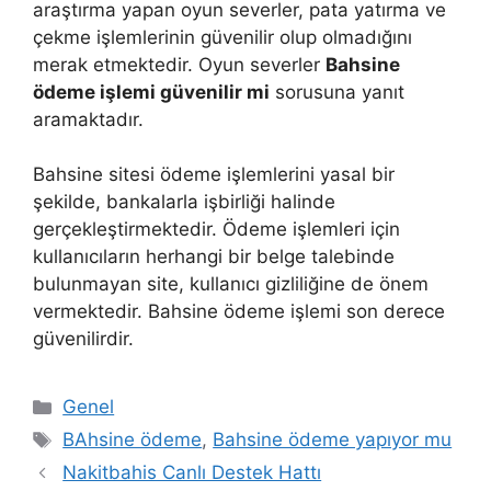
araştırma yapan oyun severler, pata yatırma ve
çekme işlemlerinin güvenilir olup olmadığını
merak etmektedir. Oyun severler
Bahsine
ödeme işlemi güvenilir mi
sorusuna yanıt
aramaktadır.
Bahsine sitesi ödeme işlemlerini yasal bir
şekilde, bankalarla işbirliği halinde
gerçekleştirmektedir. Ödeme işlemleri için
kullanıcıların herhangi bir belge talebinde
bulunmayan site, kullanıcı gizliliğine de önem
vermektedir. Bahsine ödeme işlemi son derece
güvenilirdir.
Kategoriler
Genel
Etiketler
BAhsine ödeme
,
Bahsine ödeme yapıyor mu
Nakitbahis Canlı Destek Hattı