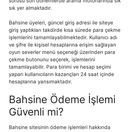
sorusu son dönemlerde arama motorlarında sık
sık yer almaktadır.
Bahsine üyeleri, güncel giriş adresi ile siteye
giriş yaptıkları takdirde kısa sürede para çekme
işlemlerini tamamlayabilmektedir. Kullanıcı adı
ve şifre ile kişisel hesaplarına erişim sağlayan
oyun severler menü seçeneği üzerinden para
çekme butonunu seçerek, işlemlerini
tamamlayabilir. Para birimi ve hesap seçimi
yapan kullanıcıların kazançları 24 saat içinde
hesaplarına yansımaktadır.
Bahsine Ödeme İşlemi
Güvenli mi?
Bahsine sitesinin ödeme işlemleri hakkında