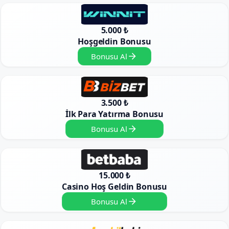
5.000 ₺
Hoşgeldin Bonusu
Bonusu Al
3.500 ₺
İlk Para Yatırma Bonusu
Bonusu Al
15.000 ₺
Casino Hoş Geldin Bonusu
Bonusu Al