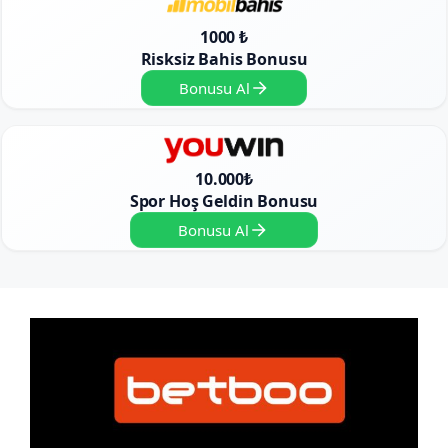
1000 ₺
Risksiz Bahis Bonusu
Bonusu Al
10.000₺
Spor Hoş Geldin Bonusu
Bonusu Al