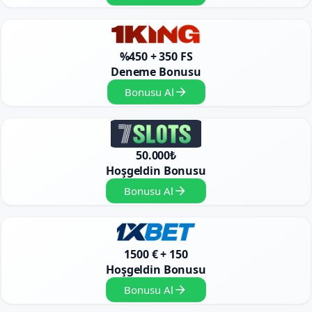
%450 + 350 FS
Deneme Bonusu
Bonusu Al
50.000₺
Hoşgeldin Bonusu
Bonusu Al
1500 € + 150
Hoşgeldin Bonusu
Bonusu Al