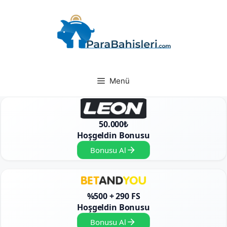
İçeriğe
atla
Menü
50.000₺
Hoşgeldin Bonusu
Bonusu Al
%500 + 290 FS
Hoşgeldin Bonusu
Bonusu Al