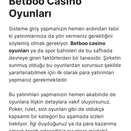
Betboo Casino
Oyunları
Sisteme giriş yapmanızın hemen ardından tabii
ki yatırımlarınıza da yön vermeniz gerektiğini
söylemiş olmak gerekiyor.
Betboo casino
oyunları
ya da spor bahisleri de bu safhada
devreye giren faktörlerden bir tanesidir. Şirketin
sunmuş olduğu bu oyunlardan sorunsuz şekilde
yararlanabilmek için ilk olarak para yatırımları
yapmanız gerekmektedir.
Bu yatırımları yapmanızın hemen akabinde de
oyunlara ilişkin detaylara vakıf oluyorsunuz.
Poker, rulet, slot oyunları gibi de oldukça
kapsamlı bir kategori bu aşamada sizleri
bekliyor. İlgi duyduğunuz ya da para kazanma