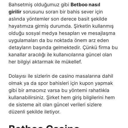
Bahsetmiş olduğumuz gibi
Betboo nasıl
girilir
sorusunu soran bir bahis sever için
aslında yöntemler son derece basit şekilde
hayatımıza girmiş durumda. Şirketin kullanmış
olduğu sosyal medya hesapları ve mesajlaşma
uygulamaları da bu noktada önem arz eden
detayların başında gelmektedir. Çünkü firma bu
kanallar aracılığı ile kullanıcılarına güncel olan
her bilgiyi aktarmak ile mükellef.
Dolayısı ile sizlerin de casino masalarına dahil
olmak ya da spor bahisleri için kupon yapmak
gibi bir amacınız varsa bu yöntemi rahatlıkla
kullanabilirsiniz. Şirket hem giriş bilgilerini hem
de sisteme ait olan güncel verileri sizlere
düzenli şekilde iletiyor.