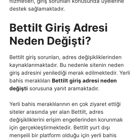
hizmetleri, giriş sorunları konusunda üyelerine
destek sağlamaktadır.
Bettilt Giriş Adresi
Neden Değişti?
Bettilt giriş sorunları, adres değişikliklerinden
kaynaklanmaktadır. Bu nedenle sitenin neden
giriş adresini yenilediği merak edilmektedir. Yerli
bahis meraklıları
Bettilt giriş adresi neden
değişti
sorusuna yanıt aramaktadır.
Yerli bahis meraklılarının en çok ziyaret ettiği
siteler arasında yer alan Bettilt, adres
değişikliklerini erişim engellerinden korunmak
için gerçekleştirmektedir. Bettilt yurt dışı
menşeili bir platform olduğu için yerli bahis