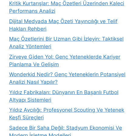
Kritik Kurtarışlar: Maç Özetleri Üzerinden Kaleci
Performans Analizi
Dijital Medyada Maç Özeti Yayıncılığı ve Telif
Hakları Rehberi
Maç Özetlerini Bir Uzman Gibi İzleyin: Taktiksel
Analiz Yöntemleri
Zirveye Giden Yol: Genç Yeteneklerde Kariyer
Planlama Ve Gelişim
Wonderkid Nedir? Genç Yeteneklerin Potansiyel
Analizi Nasıl Yapılır?
Yıldız Fabrikaları: Dünyanın En Başarılı Futbol
Altyapı Sistemleri
Yıldız Avcılığı: Profesyonel Scouting Ve Yetenek
Keşfi Süreçleri
Sadece Bir Saha Değil: Stadyum Ekonomisi Ve
Modern İşletme Modelleri