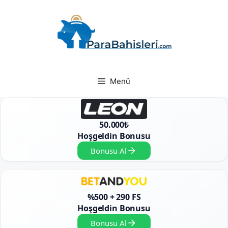
İçeriğe
atla
Menü
50.000₺
Hoşgeldin Bonusu
Bonusu Al
%500 + 290 FS
Hoşgeldin Bonusu
Bonusu Al