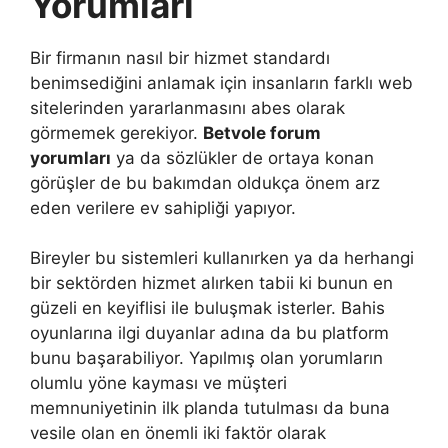
Yorumları
Bir firmanın nasıl bir hizmet standardı
benimsediğini anlamak için insanların farklı web
sitelerinden yararlanmasını abes olarak
görmemek gerekiyor.
Betvole forum
yorumları
ya da sözlükler de ortaya konan
görüşler de bu bakımdan oldukça önem arz
eden verilere ev sahipliği yapıyor.
Bireyler bu sistemleri kullanırken ya da herhangi
bir sektörden hizmet alırken tabii ki bunun en
güzeli en keyiflisi ile buluşmak isterler. Bahis
oyunlarına ilgi duyanlar adına da bu platform
bunu başarabiliyor. Yapılmış olan yorumların
olumlu yöne kayması ve müşteri
memnuniyetinin ilk planda tutulması da buna
vesile olan en önemli iki faktör olarak