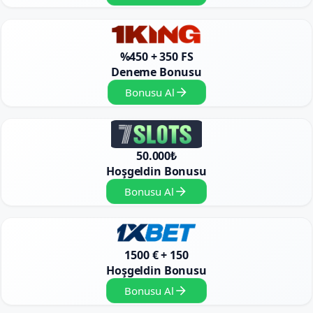
%450 + 350 FS
Deneme Bonusu
Bonusu Al
50.000₺
Hoşgeldin Bonusu
Bonusu Al
1500 € + 150
Hoşgeldin Bonusu
Bonusu Al