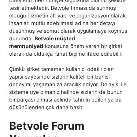
bireylerin memnuniyet olgularına olumlu şekilde
tesir etmektedir. Betvole firması da sunmuş
olduğu hizmetin alt yapı ve organizasyon olarak
insanları mutlu edebilmesi adına her detayı
düşünmüş ve somut olarak uygulamaya koymuş
durumda.
Betvole müşteri
memnuniyeti
konusuna önem veren bir şirket
olarak da oldukça rahat biçime ifade edilebilir.
Çünkü şirket tamamen kullanıcı odaklı olan
yapısı sayesinde sizlerin kaliteli bir bahis
deneyimi yaşamanıza aracılık ediyor. Dolayısı ile
sisteme üye olmanız halinde sizlerin de bunun
bir parçası olması aslında tahmin edilen ya da
düşünülenden çok daha basit.
Betvole Forum