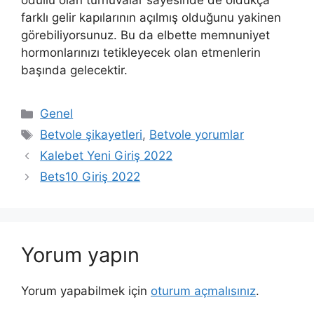
ödüllü olan turnuvalar sayesinde de oldukça
farklı gelir kapılarının açılmış olduğunu yakinen
görebiliyorsunuz. Bu da elbette memnuniyet
hormonlarınızı tetikleyecek olan etmenlerin
başında gelecektir.
Kategoriler
Genel
Etiketler
Betvole şikayetleri
,
Betvole yorumlar
Kalebet Yeni Giriş 2022
Bets10 Giriş 2022
Yorum yapın
Yorum yapabilmek için
oturum açmalısınız
.