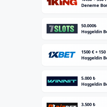
Deneme Bo
50.000₺
Hoşgeldin 
1500 € + 150
Hoşgeldin 
5.000 ₺
Hoşgeldin 
3.500 ₺