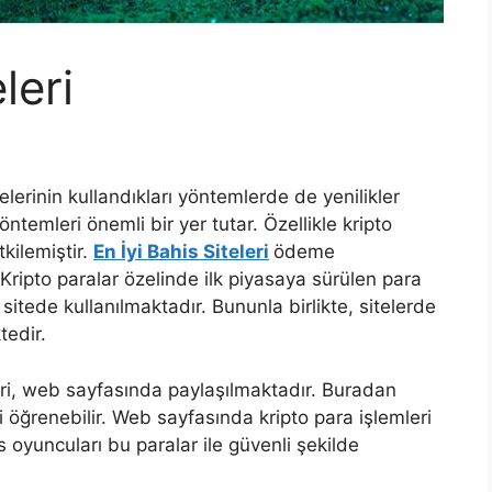
leri
telerinin kullandıkları yöntemlerde de yenilikler
emleri önemli bir yer tutar. Özellikle kripto
tkilemiştir.
En İyi Bahis Siteleri
ödeme
 Kripto paralar özelinde ilk piyasaya sürülen para
r sitede kullanılmaktadır. Bununla birlikte, sitelerde
tedir.
ri, web sayfasında paylaşılmaktadır. Buradan
ği öğrenebilir. Web sayfasında kripto para işlemleri
his oyuncuları bu paralar ile güvenli şekilde