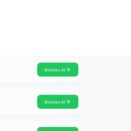
Bonusu Al
Bonusu Al