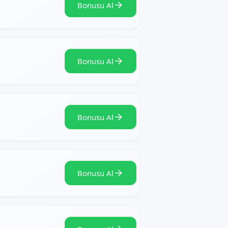
Bonusu Al
Bonusu Al
Bonusu Al
Bonusu Al