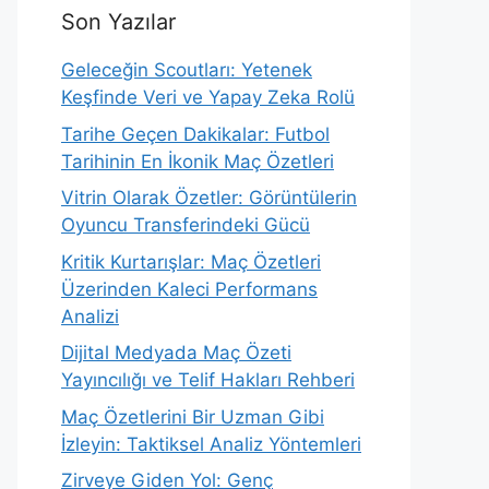
Son Yazılar
Geleceğin Scoutları: Yetenek
Keşfinde Veri ve Yapay Zeka Rolü
Tarihe Geçen Dakikalar: Futbol
Tarihinin En İkonik Maç Özetleri
Vitrin Olarak Özetler: Görüntülerin
Oyuncu Transferindeki Gücü
Kritik Kurtarışlar: Maç Özetleri
Üzerinden Kaleci Performans
Analizi
Dijital Medyada Maç Özeti
Yayıncılığı ve Telif Hakları Rehberi
Maç Özetlerini Bir Uzman Gibi
İzleyin: Taktiksel Analiz Yöntemleri
Zirveye Giden Yol: Genç