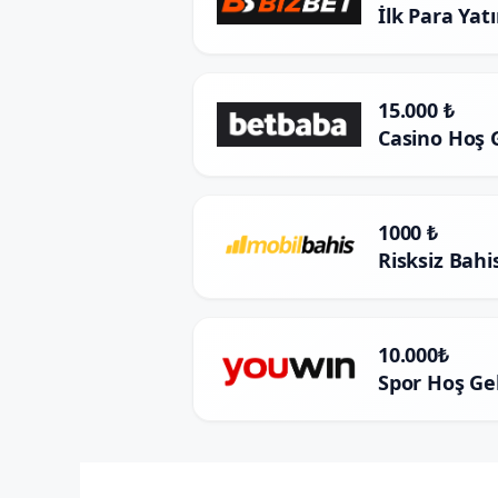
İlk Para Ya
15.000 ₺
Casino Hoş 
1000 ₺
Risksiz Bah
10.000₺
Spor Hoş Ge