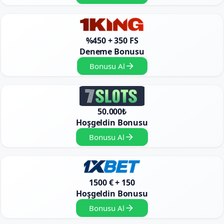
%450 + 350 FS
Deneme Bonusu
Bonusu Al
50.000₺
Hoşgeldin Bonusu
Bonusu Al
1500 € + 150
Hoşgeldin Bonusu
Bonusu Al