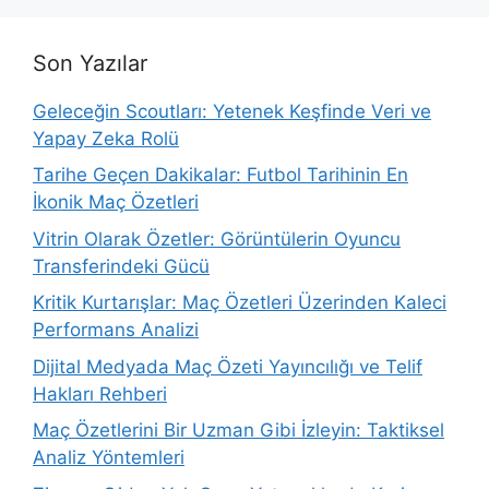
Son Yazılar
Geleceğin Scoutları: Yetenek Keşfinde Veri ve
Yapay Zeka Rolü
Tarihe Geçen Dakikalar: Futbol Tarihinin En
İkonik Maç Özetleri
Vitrin Olarak Özetler: Görüntülerin Oyuncu
Transferindeki Gücü
Kritik Kurtarışlar: Maç Özetleri Üzerinden Kaleci
Performans Analizi
Dijital Medyada Maç Özeti Yayıncılığı ve Telif
Hakları Rehberi
Maç Özetlerini Bir Uzman Gibi İzleyin: Taktiksel
Analiz Yöntemleri