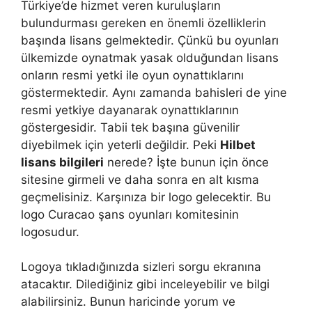
Türkiye’de hizmet veren kuruluşların
bulundurması gereken en önemli özelliklerin
başında lisans gelmektedir. Çünkü bu oyunları
ülkemizde oynatmak yasak olduğundan lisans
onların resmi yetki ile oyun oynattıklarını
göstermektedir. Aynı zamanda bahisleri de yine
resmi yetkiye dayanarak oynattıklarının
göstergesidir. Tabii tek başına güvenilir
diyebilmek için yeterli değildir. Peki
Hilbet
lisans bilgileri
nerede? İşte bunun için önce
sitesine girmeli ve daha sonra en alt kısma
geçmelisiniz. Karşınıza bir logo gelecektir. Bu
logo Curacao şans oyunları komitesinin
logosudur.
Logoya tıkladığınızda sizleri sorgu ekranına
atacaktır. Dilediğiniz gibi inceleyebilir ve bilgi
alabilirsiniz. Bunun haricinde yorum ve