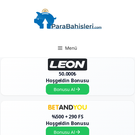
İçeriğe
atla
Menü
50.000₺
Hoşgeldin Bonusu
Bonusu Al
%500 + 290 FS
Hoşgeldin Bonusu
Bonusu Al