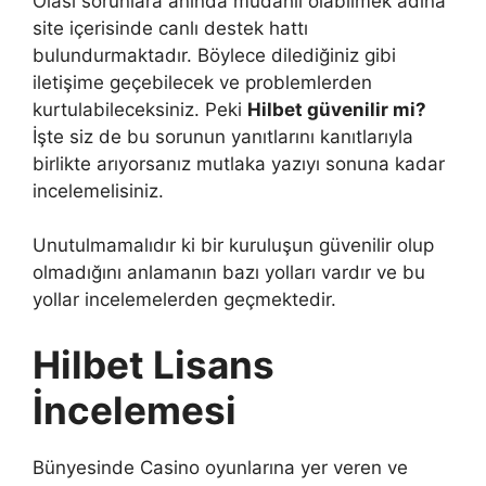
Olası sorunlara anında müdahil olabilmek adına
site içerisinde canlı destek hattı
bulundurmaktadır. Böylece dilediğiniz gibi
iletişime geçebilecek ve problemlerden
kurtulabileceksiniz. Peki
Hilbet güvenilir mi?
İşte siz de bu sorunun yanıtlarını kanıtlarıyla
birlikte arıyorsanız mutlaka yazıyı sonuna kadar
incelemelisiniz.
Unutulmamalıdır ki bir kuruluşun güvenilir olup
olmadığını anlamanın bazı yolları vardır ve bu
yollar incelemelerden geçmektedir.
Hilbet Lisans
İncelemesi
Bünyesinde Casino oyunlarına yer veren ve