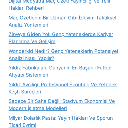
Dijital Medyada Maç Özeti Yayıncılığı ve Telif
Hakları Rehberi
Maç Özetlerini Bir Uzman Gibi İzleyin: Taktiksel
Analiz Yöntemleri
Zirveye Giden Yol: Genç Yeteneklerde Kariyer
Planlama Ve Gelişim
Wonderkid Nedir? Genç Yeteneklerin Potansiyel
Analizi Nasıl Yapılır?
Yıldız Fabrikaları: Dünyanın En Başarılı Futbol
Altyapı Sistemleri
Yıldız Avcılığı: Profesyonel Scouting Ve Yetenek
Keşfi Süreçleri
Sadece Bir Saha Değil: Stadyum Ekonomisi Ve
Modern İşletme Modelleri
Milyar Dolarlık Pasta: Yayın Hakları Ve Sporun
Ticari Evrimi