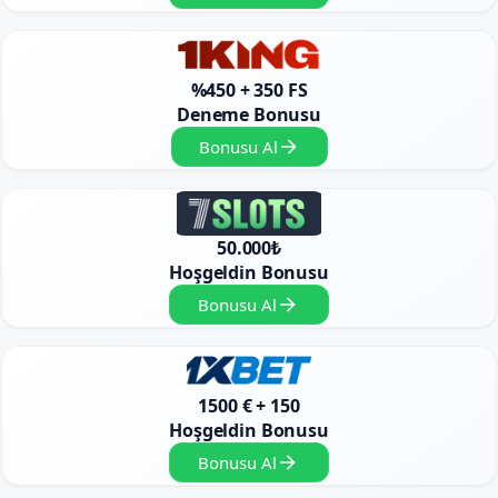
%450 + 350 FS
Deneme Bonusu
Bonusu Al
50.000₺
Hoşgeldin Bonusu
Bonusu Al
1500 € + 150
Hoşgeldin Bonusu
Bonusu Al