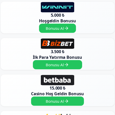
5.000 ₺
Hoşgeldin Bonusu
Bonusu Al
3.500 ₺
İlk Para Yatırma Bonusu
Bonusu Al
15.000 ₺
Casino Hoş Geldin Bonusu
Bonusu Al