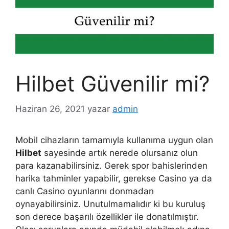
Hilbet Güvenilir mi?
Haziran 26, 2021
yazar
admin
Mobil cihazların tamamıyla kullanıma uygun olan
Hilbet
sayesinde artık nerede olursanız olun
para kazanabilirsiniz. Gerek spor bahislerinden
harika tahminler yapabilir, gerekse Casino ya da
canlı Casino oyunlarını donmadan
oynayabilirsiniz. Unutulmamalıdır ki bu kuruluş
son derece başarılı özellikler ile donatılmıştır.