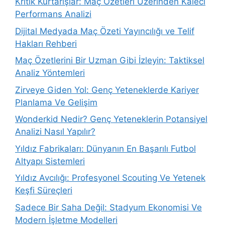
Kritik Kurtarışlar: Maç Özetleri Üzerinden Kaleci
Performans Analizi
Dijital Medyada Maç Özeti Yayıncılığı ve Telif
Hakları Rehberi
Maç Özetlerini Bir Uzman Gibi İzleyin: Taktiksel
Analiz Yöntemleri
Zirveye Giden Yol: Genç Yeteneklerde Kariyer
Planlama Ve Gelişim
Wonderkid Nedir? Genç Yeteneklerin Potansiyel
Analizi Nasıl Yapılır?
Yıldız Fabrikaları: Dünyanın En Başarılı Futbol
Altyapı Sistemleri
Yıldız Avcılığı: Profesyonel Scouting Ve Yetenek
Keşfi Süreçleri
Sadece Bir Saha Değil: Stadyum Ekonomisi Ve
Modern İşletme Modelleri