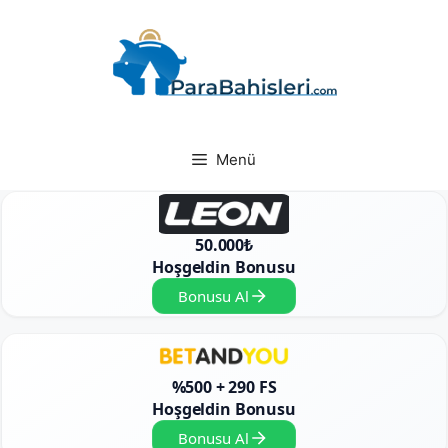
İçeriğe
atla
Menü
50.000₺
Hoşgeldin Bonusu
Bonusu Al
%500 + 290 FS
Hoşgeldin Bonusu
Bonusu Al