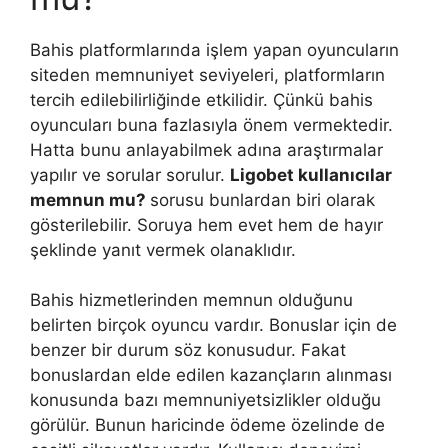
Bahis platformlarında işlem yapan oyuncuların
siteden memnuniyet seviyeleri, platformların
tercih edilebilirliğinde etkilidir. Çünkü bahis
oyuncuları buna fazlasıyla önem vermektedir.
Hatta bunu anlayabilmek adına araştırmalar
yapılır ve sorular sorulur.
Ligobet kullanıcılar
memnun mu?
sorusu bunlardan biri olarak
gösterilebilir. Soruya hem evet hem de hayır
şeklinde yanıt vermek olanaklıdır.
Bahis hizmetlerinden memnun olduğunu
belirten birçok oyuncu vardır. Bonuslar için de
benzer bir durum söz konusudur. Fakat
bonuslardan elde edilen kazançların alınması
konusunda bazı memnuniyetsizlikler olduğu
görülür. Bunun haricinde ödeme özelinde de