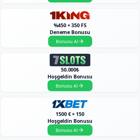
%450 + 350 FS
Deneme Bonusu
Bonusu Al
50.000₺
Hoşgeldin Bonusu
Bonusu Al
1500 € + 150
Hoşgeldin Bonusu
Bonusu Al