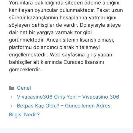
Yorumlara bakıldığında siteden ödeme aldığını
kanıtlayan oyuncular bulunmaktadır. Fakat uzun
süredir kazançlarının hesaplarına yatmadığını
söyleyen bahisçiler de vardır. Dolayısıyla siteye
dair net bir yargıya varmak zor gibi
görünmektedir. Ancak sitenin lisanslı olması,
platformu dolandırıcı olarak nitelemeyi
engellemektedir. Web sayfasına giriş yapan
bahisçiler alt kısmında Curacao lisansını
göreceklerdir.
Kategoriler
Genel
Vivacasino306 Giriş Yeni – Vivacasino 306
Betpas Kaç Oldu? – Güncellenen Adres
Bilgisi Nedir?