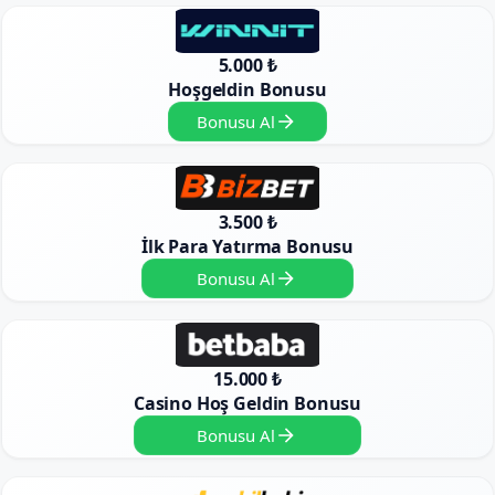
5.000 ₺
Hoşgeldin Bonusu
Bonusu Al
3.500 ₺
İlk Para Yatırma Bonusu
Bonusu Al
15.000 ₺
Casino Hoş Geldin Bonusu
Bonusu Al