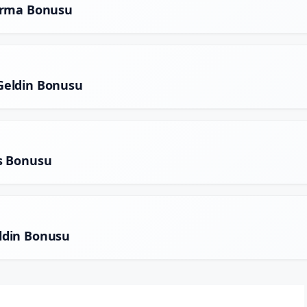
tırma Bonusu
Geldin Bonusu
is Bonusu
ldin Bonusu