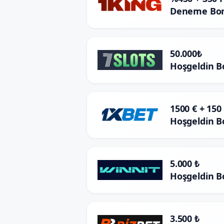
Deneme Bo
50.000₺
Hoşgeldin 
1500 € + 150
Hoşgeldin 
5.000 ₺
Hoşgeldin 
3.500 ₺