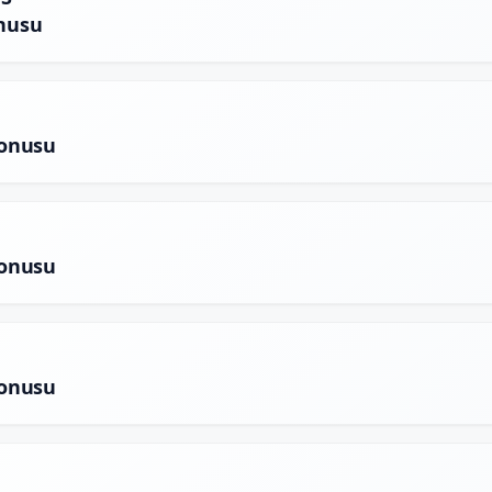
nusu
Bonusu
Bonusu
Bonusu