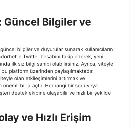
 Güncel Bilgiler ve
üncel bilgiler ve duyurular sunarak kullanıcıların
orbet’in Twitter hesabını takip ederek, yeni
a ilk siz bilgi sahibi olabilirsiniz. Ayrıca, siteyle
e bu platform üzerinden paylaşılmaktadır.
iteyle olan etkileşimlerini artırmak ve
 önemli bir araçtır. Herhangi bir soru veya
ri destek ekibine ulaşabilir ve hızlı bir şekilde
lay ve Hızlı Erişim