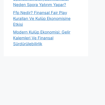
Neden Spora Yatırım Yapar?
Ffp Nedir? Finansal Fair Play
Kuralları Ve Kulüp Ekonomisine
Etkisi
Modern Kulüp Ekonomisi: Gelir
Kalemleri Ve Finansal
Sürdürülebilirlik