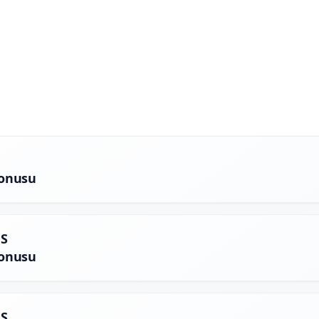
Bonusu
FS
Bonusu
FS