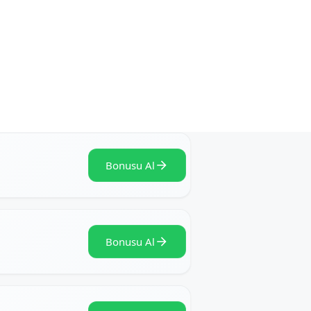
Bonusu Al
Bonusu Al