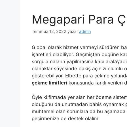
Megapari Para Çe
Temmuz 12, 2022
yazar
admin
Global olarak hizmet vermeyi sürdüren bahis
işaretleri olabiliyor. Geçmişten bugüne k
sorgulamaların yapılmasına kapı aralayabi
olanaklar sayesinde bakış açınızı olumlu 
gösterebiliyor. Elbette para çekme yolun
çekme limitleri
konusunda farklı verileri 
Öyle ki firmada yer alan her ödeme sistemi
olduğunu da unutmadan bahis oynamak ge
muhtemel olan sorunlara da bu aşamada ba
geçirmenize de destek olalım.