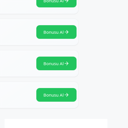
Bonusu Al
Bonusu Al
Bonusu Al
Bonusu Al