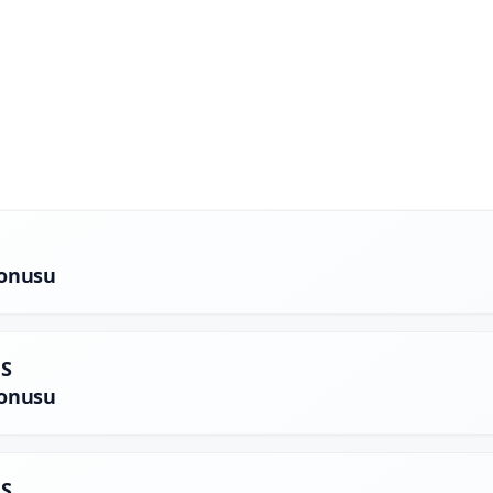
Bonusu
FS
Bonusu
FS