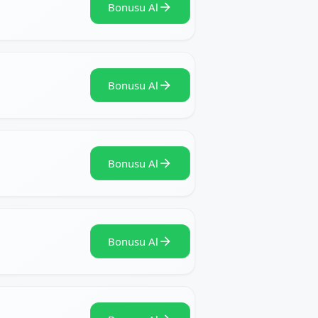
Bonusu Al
Bonusu Al
Bonusu Al
Bonusu Al