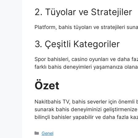
2. Tüyolar ve Stratejiler
Platform, bahis tüyoları ve stratejileri su
3. Çeşitli Kategoriler
Spor bahisleri, casino oyunları ve daha faz
farklı bahis deneyimleri yaşamanıza olanak
Özet
Nakitbahis TV, bahis severler için önemli bi
sunarak bahis deneyiminizi geliştirmenize
bilinçli bahisler yapabilir ve daha fazla kaz
Kategoriler
Genel