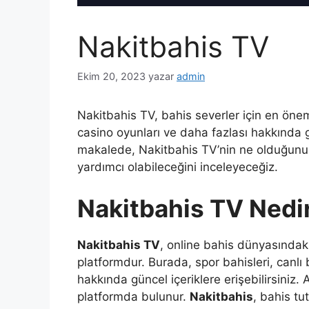
Nakitbahis TV
Ekim 20, 2023
yazar
admin
Nakitbahis TV, bahis severler için en öneml
casino oyunları ve daha fazlası hakkında gü
makalede, Nakitbahis TV’nin ne olduğunu, n
yardımcı olabileceğini inceleyeceğiz.
Nakitbahis TV Nedi
Nakitbahis TV
, online bahis dünyasındaki
platformdur. Burada, spor bahisleri, canlı
hakkında güncel içeriklere erişebilirsiniz. A
platformda bulunur.
Nakitbahis
, bahis tu