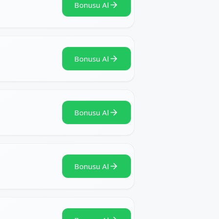
Bonusu Al
Bonusu Al
Bonusu Al
Bonusu Al