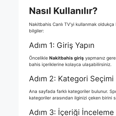
Nasıl Kullanılır?
Nakitbahis Canlı TV’yi kullanmak oldukça b
bilgiler:
Adım 1: Giriş Yapın
Öncelikle
Nakitbahis giriş
yapmanız gereki
bahis içeriklerine kolayca ulaşabilirsiniz.
Adım 2: Kategori Seçimi
Ana sayfada farklı kategoriler bulunur. Spor
kategoriler arasından ilginizi çeken birini s
Adım 3: İçeriği İnceleme