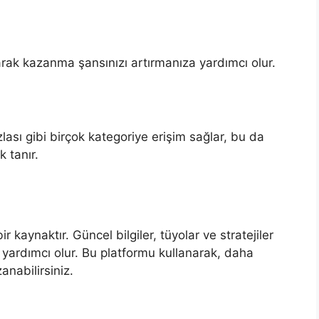
narak kazanma şansınızı artırmanıza yardımcı olur.
lası gibi birçok kategoriye erişim sağlar, bu da
 tanır.
r kaynaktır. Güncel bilgiler, tüyolar ve stratejiler
 yardımcı olur. Bu platformu kullanarak, daha
anabilirsiniz.