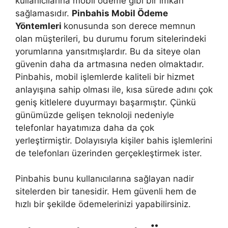
kullanıcılarına mobil ödeme gibi bir imkan
sağlamasıdır.
Pinbahis Mobil Ödeme
Yöntemleri
konusunda son derece memnun
olan müşterileri, bu durumu forum sitelerindeki
yorumlarına yansıtmışlardır. Bu da siteye olan
güvenin daha da artmasına neden olmaktadır.
Pinbahis, mobil işlemlerde kaliteli bir hizmet
anlayışına sahip olması ile, kısa sürede adını çok
geniş kitlelere duyurmayı başarmıştır. Çünkü
günümüzde gelişen teknoloji nedeniyle
telefonlar hayatımıza daha da çok
yerleştirmiştir. Dolayısıyla kişiler bahis işlemlerini
de telefonları üzerinden gerçekleştirmek ister.
Pinbahis bunu kullanıcılarına sağlayan nadir
sitelerden bir tanesidir. Hem güvenli hem de
hızlı bir şekilde ödemelerinizi yapabilirsiniz.