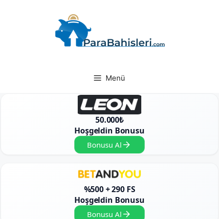
İçeriğe
atla
Menü
50.000₺
Hoşgeldin Bonusu
Bonusu Al
%500 + 290 FS
Hoşgeldin Bonusu
Bonusu Al