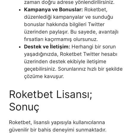
zaman doğru adrese yönlendirilirsiniz.
Kampanya ve Bonuslar:
Roketbet,
düzenlediği kampanyalar ve sunduğu
bonuslar hakkında bilgileri Twitter
üzerinden paylaşır. Bu sayede, avantajlı
fırsatları kaçırmamış olursunuz.
Destek ve İletişim:
Herhangi bir sorun
yaşadığınızda, Roketbet Twitter hesabı
üzerinden destek ekibiyle iletişime
geçebilirsiniz. Sorunlarınız hızlı bir şekilde
çözüme kavuşur.
Roketbet Lisansı;
Sonuç
Roketbet, lisanslı yapısıyla kullanıcılarına
güvenilir bir bahis deneyimi sunmaktadır.