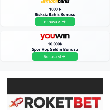
1000 ₺
Risksiz Bahis Bonusu
Bonusu Al
10.000₺
Spor Hoş Geldin Bonusu
Bonusu Al