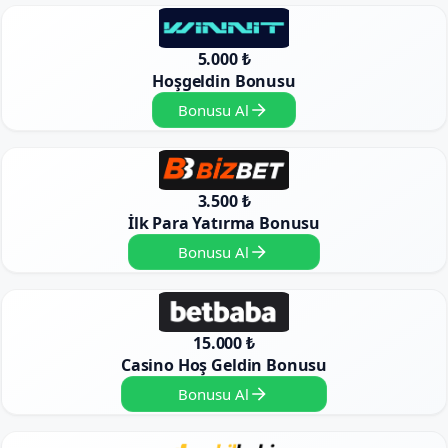
5.000 ₺
Hoşgeldin Bonusu
Bonusu Al
3.500 ₺
İlk Para Yatırma Bonusu
Bonusu Al
15.000 ₺
Casino Hoş Geldin Bonusu
Bonusu Al