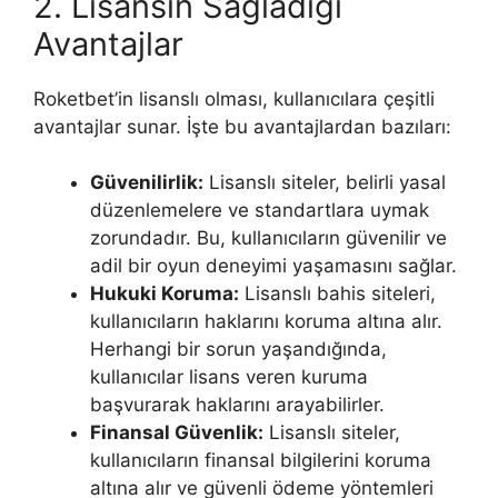
2. Lisansın Sağladığı
Avantajlar
Roketbet’in lisanslı olması, kullanıcılara çeşitli
avantajlar sunar. İşte bu avantajlardan bazıları:
Güvenilirlik:
Lisanslı siteler, belirli yasal
düzenlemelere ve standartlara uymak
zorundadır. Bu, kullanıcıların güvenilir ve
adil bir oyun deneyimi yaşamasını sağlar.
Hukuki Koruma:
Lisanslı bahis siteleri,
kullanıcıların haklarını koruma altına alır.
Herhangi bir sorun yaşandığında,
kullanıcılar lisans veren kuruma
başvurarak haklarını arayabilirler.
Finansal Güvenlik:
Lisanslı siteler,
kullanıcıların finansal bilgilerini koruma
altına alır ve güvenli ödeme yöntemleri