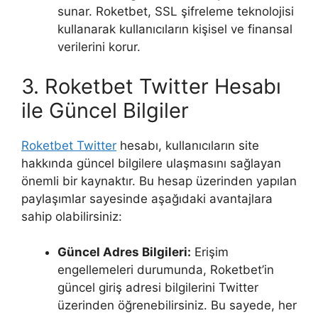
sunar. Roketbet, SSL şifreleme teknolojisi
kullanarak kullanıcıların kişisel ve finansal
verilerini korur.
3. Roketbet Twitter Hesabı
ile Güncel Bilgiler
Roketbet Twitter
hesabı, kullanıcıların site
hakkında güncel bilgilere ulaşmasını sağlayan
önemli bir kaynaktır. Bu hesap üzerinden yapılan
paylaşımlar sayesinde aşağıdaki avantajlara
sahip olabilirsiniz:
Güncel Adres Bilgileri:
Erişim
engellemeleri durumunda, Roketbet’in
güncel giriş adresi bilgilerini Twitter
üzerinden öğrenebilirsiniz. Bu sayede, her