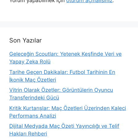
Yorum yapabilmek için
oturum açmalısınız
.
Son Yazılar
Geleceğin Scoutları: Yetenek Keşfinde Veri ve
Yapay Zeka Rolü
Tarihe Geçen Dakikalar: Futbol Tarihinin En
İkonik Maç Özetleri
Vitrin Olarak Özetler: Görüntülerin Oyuncu
Transferindeki Gücü
Kritik Kurtarışlar: Maç Özetleri Üzerinden Kaleci
Performans Analizi
Dijital Medyada Maç Özeti Yayıncılığı ve Telif
Hakları Rehberi