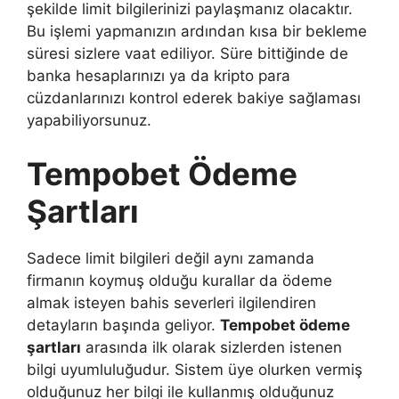
şekilde limit bilgilerinizi paylaşmanız olacaktır.
Bu işlemi yapmanızın ardından kısa bir bekleme
süresi sizlere vaat ediliyor. Süre bittiğinde de
banka hesaplarınızı ya da kripto para
cüzdanlarınızı kontrol ederek bakiye sağlaması
yapabiliyorsunuz.
Tempobet Ödeme
Şartları
Sadece limit bilgileri değil aynı zamanda
firmanın koymuş olduğu kurallar da ödeme
almak isteyen bahis severleri ilgilendiren
detayların başında geliyor.
Tempobet ödeme
şartları
arasında ilk olarak sizlerden istenen
bilgi uyumluluğudur. Sistem üye olurken vermiş
olduğunuz her bilgi ile kullanmış olduğunuz