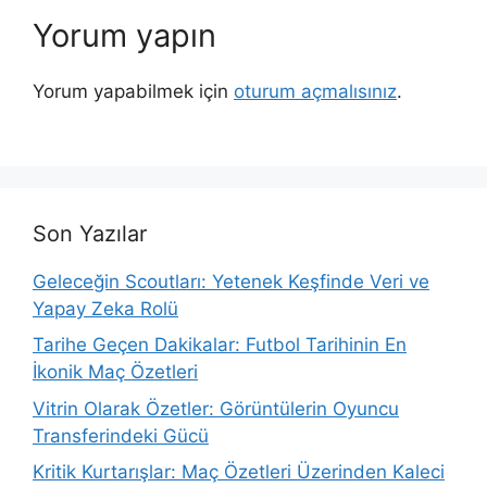
Yorum yapın
Yorum yapabilmek için
oturum açmalısınız
.
Son Yazılar
Geleceğin Scoutları: Yetenek Keşfinde Veri ve
Yapay Zeka Rolü
Tarihe Geçen Dakikalar: Futbol Tarihinin En
İkonik Maç Özetleri
Vitrin Olarak Özetler: Görüntülerin Oyuncu
Transferindeki Gücü
Kritik Kurtarışlar: Maç Özetleri Üzerinden Kaleci