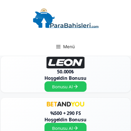
İçeriğe
atla
Menü
50.000₺
Hoşgeldin Bonusu
Bonusu Al
%500 + 290 FS
Hoşgeldin Bonusu
Bonusu Al