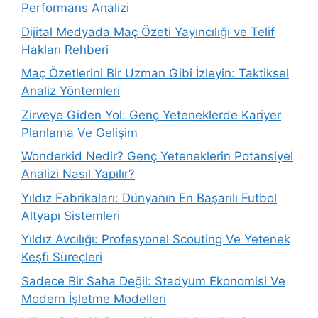
Performans Analizi
Dijital Medyada Maç Özeti Yayıncılığı ve Telif
Hakları Rehberi
Maç Özetlerini Bir Uzman Gibi İzleyin: Taktiksel
Analiz Yöntemleri
Zirveye Giden Yol: Genç Yeteneklerde Kariyer
Planlama Ve Gelişim
Wonderkid Nedir? Genç Yeteneklerin Potansiyel
Analizi Nasıl Yapılır?
Yıldız Fabrikaları: Dünyanın En Başarılı Futbol
Altyapı Sistemleri
Yıldız Avcılığı: Profesyonel Scouting Ve Yetenek
Keşfi Süreçleri
Sadece Bir Saha Değil: Stadyum Ekonomisi Ve
Modern İşletme Modelleri