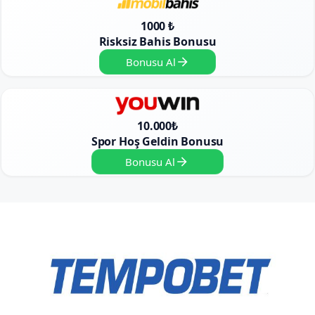
1000 ₺
Risksiz Bahis Bonusu
Bonusu Al
10.000₺
Spor Hoş Geldin Bonusu
Bonusu Al