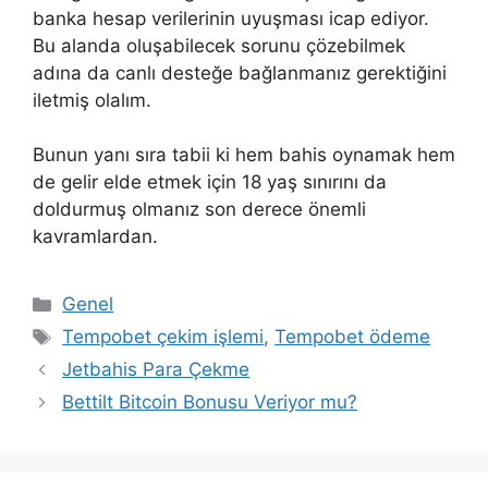
banka hesap verilerinin uyuşması icap ediyor.
Bu alanda oluşabilecek sorunu çözebilmek
adına da canlı desteğe bağlanmanız gerektiğini
iletmiş olalım.
Bunun yanı sıra tabii ki hem bahis oynamak hem
de gelir elde etmek için 18 yaş sınırını da
doldurmuş olmanız son derece önemli
kavramlardan.
Kategoriler
Genel
Etiketler
Tempobet çekim işlemi
,
Tempobet ödeme
Jetbahis Para Çekme
Bettilt Bitcoin Bonusu Veriyor mu?