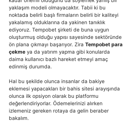
kadar önemli olduğunu da söylemek yanlış bir
yaklaşım modeli olmayacaktır. Tabii ki bu
noktada belirli başlı firmaların belirli bir kaliteyi
yakalamış olduklarına da yakinen tanıklık
ediyoruz. Tempobet şirketi de buna uygun
oluşturmuş olduğu yapısı sayesinde sektöründe
ön plana çıkmayı başarıyor. Zira
Tempobet para
çekme
ya da yatırım yapma gibi konularda
daima kullanıcı bazlı hareket etmeyi amaç
edinmiş durumda.
Hal bu şekilde olunca insanlar da bakiye
eklemesi yapacakları bir bahis sitesi arayışında
olunca ilk opsiyon olarak bu platformu
değerlendiriyorlar. Ödemelerinizi alırken
izlemeniz gereken rotaya da gelin beraber
bakalım.