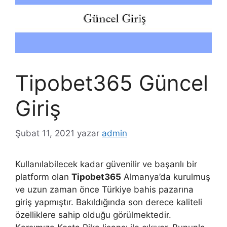
Tipobet365 Güncel
Giriş
Şubat 11, 2021
yazar
admin
Kullanılabilecek kadar güvenilir ve başarılı bir
platform olan
Tipobet365
Almanya’da kurulmuş
ve uzun zaman önce Türkiye bahis pazarına
giriş yapmıştır. Bakıldığında son derece kaliteli
özelliklere sahip olduğu görülmektedir.