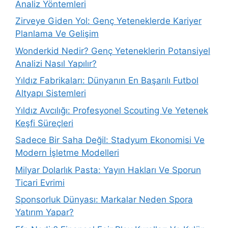
Analiz Yöntemleri
Zirveye Giden Yol: Genç Yeteneklerde Kariyer
Planlama Ve Gelişim
Wonderkid Nedir? Genç Yeteneklerin Potansiyel
Analizi Nasıl Yapılır?
Yıldız Fabrikaları: Dünyanın En Başarılı Futbol
Altyapı Sistemleri
Yıldız Avcılığı: Profesyonel Scouting Ve Yetenek
Keşfi Süreçleri
Sadece Bir Saha Değil: Stadyum Ekonomisi Ve
Modern İşletme Modelleri
Milyar Dolarlık Pasta: Yayın Hakları Ve Sporun
Ticari Evrimi
Sponsorluk Dünyası: Markalar Neden Spora
Yatırım Yapar?