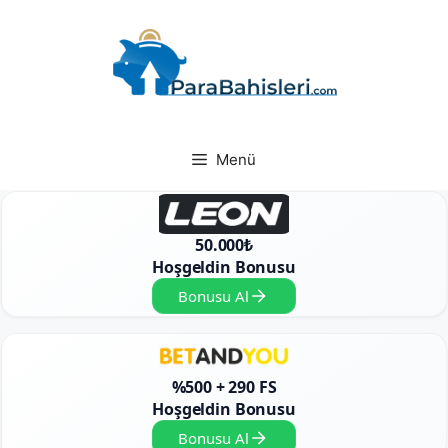
İçeriğe
atla
Menü
50.000₺
Hoşgeldin Bonusu
Bonusu Al
%500 + 290 FS
Hoşgeldin Bonusu
Bonusu Al