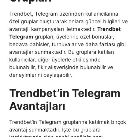
Trendbet, Telegram üzerinden kullanıcılarına
özel gruplar oluşturarak onlara güncel bilgileri ve
avantajlı kampanyaları iletmektedir.
Trendbet
Telegram
grupları, üyelerine özel bonuslar,
bedava bahisler, turnuvalar ve daha fazlası gibi
avantajlar sunmaktadır. Bu gruplara katılan
kullanıcılar, diğer üyelerle etkileşimde
bulunabilir, fikir alışverişinde bulunabilir ve
deneyimlerini paylaşabilir.
Trendbet’in Telegram
Avantajları
Trendbet’in Telegram gruplarına katılmak birçok
avantaj sunmaktadır. İşte bu gruplara