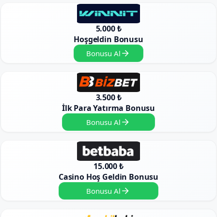
5.000 ₺
Hoşgeldin Bonusu
Bonusu Al
3.500 ₺
İlk Para Yatırma Bonusu
Bonusu Al
15.000 ₺
Casino Hoş Geldin Bonusu
Bonusu Al