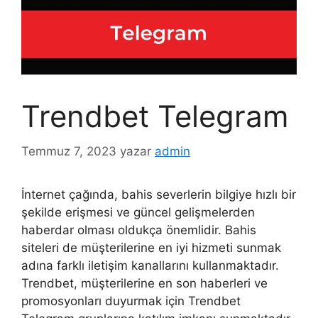
Trendbet Telegram
Temmuz 7, 2023
yazar
admin
İnternet çağında, bahis severlerin bilgiye hızlı bir
şekilde erişmesi ve güncel gelişmelerden
haberdar olması oldukça önemlidir. Bahis
siteleri de müşterilerine en iyi hizmeti sunmak
adına farklı iletişim kanallarını kullanmaktadır.
Trendbet, müşterilerine en son haberleri ve
promosyonları duyurmak için Trendbet