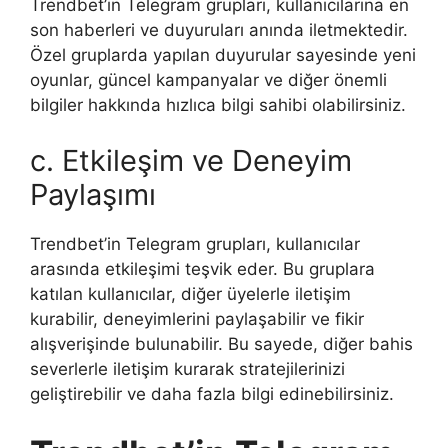
Trendbet’in Telegram grupları, kullanıcılarına en
son haberleri ve duyuruları anında iletmektedir.
Özel gruplarda yapılan duyurular sayesinde yeni
oyunlar, güncel kampanyalar ve diğer önemli
bilgiler hakkında hızlıca bilgi sahibi olabilirsiniz.
c. Etkileşim ve Deneyim
Paylaşımı
Trendbet’in Telegram grupları, kullanıcılar
arasında etkileşimi teşvik eder. Bu gruplara
katılan kullanıcılar, diğer üyelerle iletişim
kurabilir, deneyimlerini paylaşabilir ve fikir
alışverişinde bulunabilir. Bu sayede, diğer bahis
severlerle iletişim kurarak stratejilerinizi
geliştirebilir ve daha fazla bilgi edinebilirsiniz.