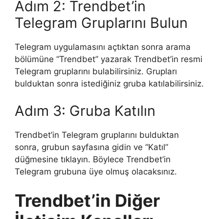
Adım 2: Trendbet’in
Telegram Gruplarını Bulun
Telegram uygulamasını açtıktan sonra arama
bölümüne “Trendbet” yazarak Trendbet’in resmi
Telegram gruplarını bulabilirsiniz. Grupları
bulduktan sonra istediğiniz gruba katılabilirsiniz.
Adım 3: Gruba Katılın
Trendbet’in Telegram gruplarını bulduktan
sonra, grubun sayfasına gidin ve “Katıl”
düğmesine tıklayın. Böylece Trendbet’in
Telegram grubuna üye olmuş olacaksınız.
Trendbet’in Diğer