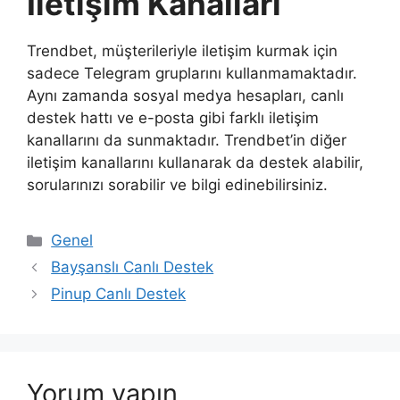
İletişim Kanalları
Trendbet, müşterileriyle iletişim kurmak için
sadece Telegram gruplarını kullanmamaktadır.
Aynı zamanda sosyal medya hesapları, canlı
destek hattı ve e-posta gibi farklı iletişim
kanallarını da sunmaktadır. Trendbet’in diğer
iletişim kanallarını kullanarak da destek alabilir,
sorularınızı sorabilir ve bilgi edinebilirsiniz.
Kategoriler
Genel
Bayşanslı Canlı Destek
Pinup Canlı Destek
Yorum yapın