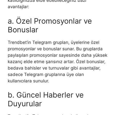
katıldığınızda elde edebileceğiniz bazı
avantajlar:
a. Özel Promosyonlar ve
Bonuslar
Trendbet’in Telegram grupları, üyelerine özel
promosyonlar ve bonuslar sunar. Bu gruplarda
paylaşılan promosyonlar sayesinde daha yüksek
kazanç elde etme şansınız artar. Özel bonuslar,
bedava bahisler ve turnuvalar gibi avantajlar,
sadece Telegram gruplarına üye olan
kullanıcılara sunulur.
b. Güncel Haberler ve
Duyurular