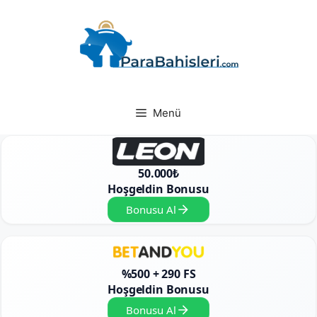
İçeriğe
atla
Menü
50.000₺
Hoşgeldin Bonusu
Bonusu Al
%500 + 290 FS
Hoşgeldin Bonusu
Bonusu Al