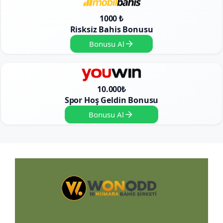
1000 ₺
Risksiz Bahis Bonusu
Bonusu Al
10.000₺
Spor Hoş Geldin Bonusu
Bonusu Al