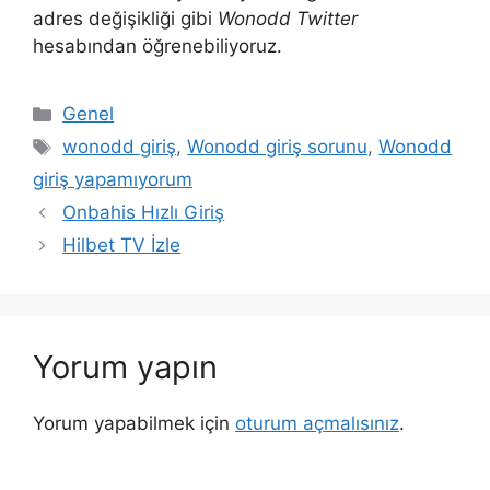
adres değişikliği gibi
Wonodd Twitter
hesabından öğrenebiliyoruz.
Kategoriler
Genel
Etiketler
wonodd giriş
,
Wonodd giriş sorunu
,
Wonodd
giriş yapamıyorum
Onbahis Hızlı Giriş
Hilbet TV İzle
Yorum yapın
Yorum yapabilmek için
oturum açmalısınız
.